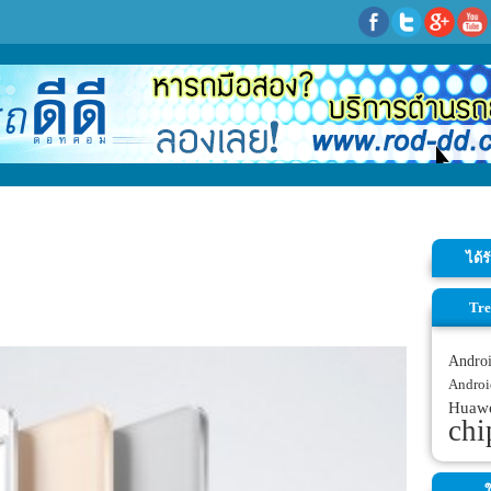
ได้
Tre
Andro
Androi
Huaw
chi