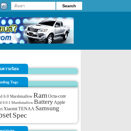
รับความนิยม
nding Tags
Ram
Octa-core
id 6.0 Marshmallow
Battery
Apple
d 6.0.1 Marshmallow
Samsung
TENAA
Xiaomi
ei
pset
Spec