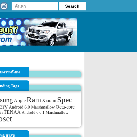
รับความนิยม
nding Tags
Ram
Spec
sung
Apple
Xiaomi
ery
Octa-core
Android 6.0 Marshmallow
TENAA
ei
Android 6.0.1 Marshmallow
pset
หม่ล่าสุด