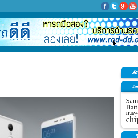
ได้
Tre
Sam
Batt
Huaw
chi
ใ