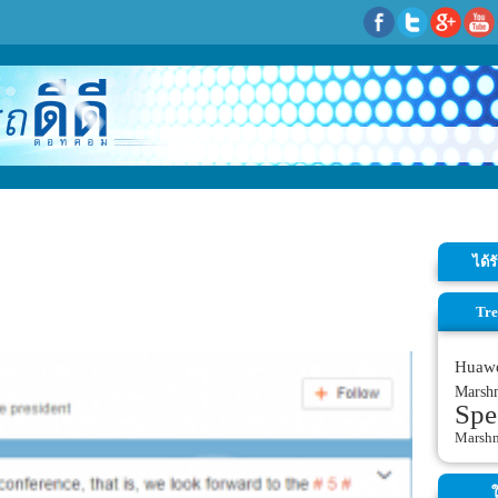
ได้
Tre
Huaw
Marsh
Spe
Marsh
ใ