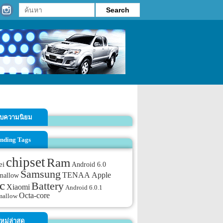
รับความนิยม
nding Tags
chipset
Ram
ei
Android 6.0
Samsung
TENAA
Apple
mallow
c
Battery
Xiaomi
Android 6.0.1
Octa-core
mallow
หม่ล่าสุด