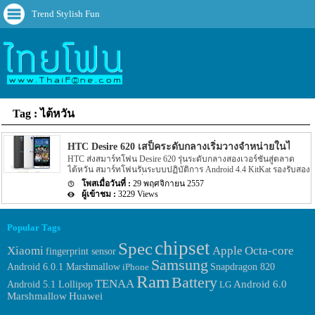
Trend Stylish Fun
Tag : ไต้หวัน
HTC Desire 620 เสป็คระดับกลางเริ่มวางจำหน่ายในไต้หวั
HTC ส่งสมาร์ทโฟน Desire 620 รุ่นระดับกลางสองเวอร์ชันสู่ตลาด
ไต้หวัน สมาร์ทโฟนรันระบบปฏิบัติการ Android 4.4 KitKat รองรับสอง
ซิม Desire 620 ขับเคลื่อนด้วยชิพ 64-bit Qualcomm Snapdragon 410
29 พฤศจิกายน 2557
SoC และรุ่น Desire 620G ใช้ชิพเซต MediaTek MTK MT6592 SoC ทั้ง
3229 Views
สองรุ่นมีหน้าจอขนาด 5 นิ้ว แรม 1 GB หน่วยความจำ 8 GB
แบตเตอรี่จุ 2,100 มิลลิแอมป์
Popular Tags
chipset
Spec
Xiaomi
Apple
Octa-core
fingerprint sensor
Samsung
Android 6.0.1 Marshmallow
iPhone
Snapdragon 820
Ram
Battery
TENAA
Android 6.0
Android 5.1 Lollipop
LG
Huawei
Marshmallow