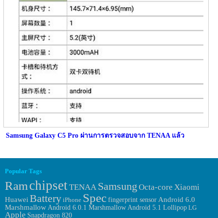
Samsung Galaxy C5 Pro ผ่านการตรวจสอบจาก TENAA แล้ว
Popular Tags
chipset
Ram
Samsung
TENAA
Octa-core
Xiaomi
Spec
Battery
Huawei
fingerprint sensor
Android 6.0
iPhone
Marshmallow
Android 6.0.1 Marshmallow
Android 5.1 Lollipop
LG
Apple
Snapdragon 820