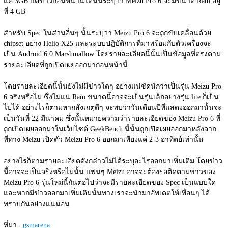
แค่ 3GB แต่ข่าวก่อนหน้านี้ได้นั้นระบุว่า Meizu Pro 6 จะมีขนาด Ram อยู่
ที่ 4 GB
สำหรับ Spec ในส่วนอื่นๆ นั้นระบุว่า Meizu Pro 6 จะถูกขับเคลื่อนด้วย 
chipset อย่าง Helio X25 และระบบปฏิบัติการที่มาพร้อมกับตัวเครื่องจะ
เป็น Android 6.0 Marshmallow โดยรายละเอียดนี้นั้นเป็นข้อมูลที่ตรงตาม
รายละเอียดที่ถูกเปิดเผยออกมาก่อนหน้านี้
โดยรายละเอียดนี้นั้นยังไม่มีข่าวใดๆ อย่างแน่ชัดนักว่าเป็นรุ่น Meizu Pro 
6 จริงหรือไม่ ซึ่งไม่แน่ Ram ขนาดนี้อาจจะเป็นรุ่นเล็กอย่างรุ่น lite ก็เป็น
ไปได้ อย่างไรก็ตามหากสังเกตุดีๆ จะพบว่าวันเดือนปีที่แสดงออกมานั้นจะ
เป็นวันที่ 22 มีนาคม ซึ่งนั้นหมายความว่ารายละเอียดของ Meizu Pro 6 ที่
ถูกเปิดเผยออกมาในเว็บไซต์ GeekBench นี้นั้นถูกเปิดเผยออกมาหลังจาก
ที่ทาง Meizu เปิดตัว Meizu Pro 6 ออกมาเพียงแค่ 2-3 อาทิตย์เท่านั้น
อย่างไรก็ตามรายละเอียดดังกล่าวไม่ได้ระบุอะไรออกมาเพิ่มเติม โดยข่าว
นี้อาจจะเป็นจริงหรือไม่นั้น แฟนๆ Meizu อาจจะต้องรอติดตามข่าวของ 
Meizu Pro 6 รุ่นใหม่นี้กันต่อไปว่าจะมีรายละเอียดของ Spec เป็นแบบใด 
และหากมีข่าวออกมาเพิ่มเติมนั้นทางเราจะนำมาอัพเดตให้เพื่อนๆ ได้
ทราบกันอย่างแน่นอน
ที่มา : 
gsmarena