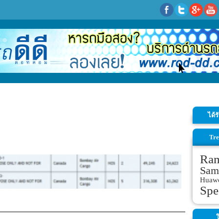
ได้
Tre
Ra
Sam
Huaw
Spe
ใ