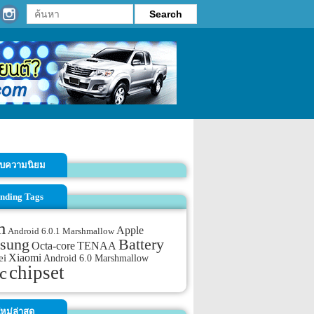
รับความนิยม
nding Tags
m
Apple
Android 6.0.1 Marshmallow
sung
Battery
TENAA
Octa-core
Xiaomi
ei
Android 6.0 Marshmallow
chipset
c
หม่ล่าสุด