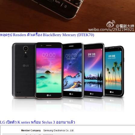
หลุดรูป Renders ตัวเครื่อง BlackBerry Mercury (DTEK70)
LG เปิดตัว K series พร้อม Stylus 3 ออกมาแล้ว