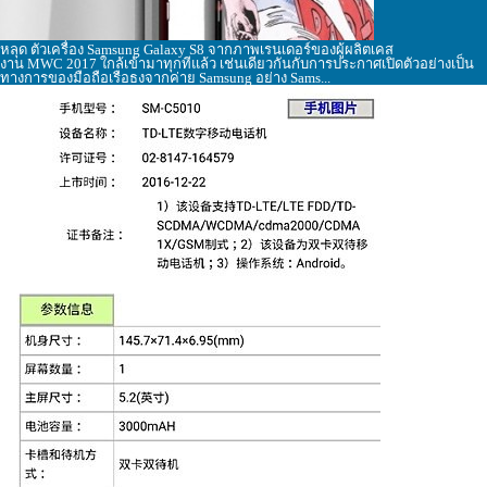
หลุด ตัวเครื่อง Samsung Galaxy S8 จากภาพเรนเดอร์ของผู้ผลิตเคส
งาน MWC 2017 ใกล้เข้ามาทุกทีแล้ว เช่นเดียวกันกับการประกาศเปิดตัวอย่างเป็น
ทางการของมือถือเรือธงจากค่าย Samsung อย่าง Sams...