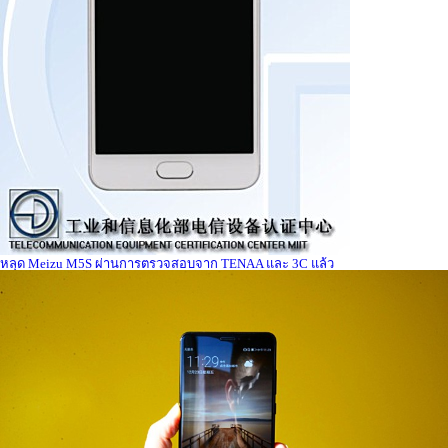
หลุด Meizu M5S ผ่านการตรวจสอบจาก TENAA และ 3C แล้ว