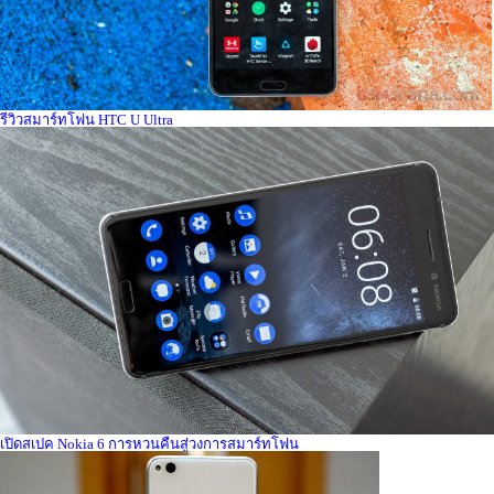
รีวิวสมาร์ทโฟน HTC U Ultra
เปิดสเปค Nokia 6 การหวนคืนสู่วงการสมาร์ทโฟน