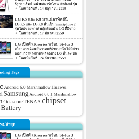
ร์ทโฟน LG Nexus 5, Nexus 10, Nexus 7
Sprint เริ่มจำหน่ายสมาร์ทโฟน Android รุ่น
Android 5.0 จะช่วยปรับปรุงประสิทธิภาพของ
ใหม่ จาก LG ชื่อว่า G Stylo หรือที่เรียกกันอีก
14 มิถุนายน 2558
สมาร์ทโฟน LG Nexus 4 ด้วยกับการออกแบบ
ชื่อว่า G4 Stylus สมาร์ทโฟน LG G Stylo นั้น
ใหม่ที่เรียกว่า Material Design และ ART
มีขนาดค่อนข้างใหญ่ ที่มาพร้อมกับปากกา
runtime อีกทั้งยังช่วยให้บูตเร็วขึ้น ซึ่งต่างจาก
LG K5 และ K8 มาแน่อาทิตย์นี้
Stylus สำหรับขีดเขียนวาดภาพบนจอสมาร์ท
iOS ที่เมื่ออัพเดตเวอร์ชันแล้วรุ่นเก่าใช้ไม่ได้
LG K5 และ LG K8 นั้นเป็น Smartphone 2
โฟน คล้ายกับซัมซุง Galaxy Note
ต้องซื้อรุ่นใหม่ ส่วน Android นั้น Google ได้
รุ่นใหม่ของทางค่ายผู้ผลิตอย่าง LG ที่มีข่าว
ทำให้มันใช้แรมน้อยลงเรื่อยๆ ครอบคลุมการ
ออกมาว่าจะถูกเปิดตัวออกมาภายในสัปดาห์นี้
17 มีนาคม 2559
ใช้งานอุปกรณ์ราคาถูกจำนวนมาก อย่าง
แน่นอน โดยทั้ง 2 รุ่นอย่าง LG K5 และ LG
Kitkat เอง ก็สามารถรันบนสมาร์ทโฟนที่มี
K8 นี้จะมีขนาดหน้าจอที่เท่ากันนั้นก็คือ
LG เปิดตัว K series พร้อม Stylus 3
แรมเพียง 512 MB ได้ด้วย […]
ประมาณ 5 นิ้ว นั้นเอง โดย 2 รุุ่นใหม่นี้ทาง
ออกมาแล้ว
เมื่อกลางเดือนธันวาคมที่ผ่านมานั้นได้มีข่าว
President และ CEO ของทาง LG Electronics
ออกมาว่าทางค่ายผู้ผลิตอย่าง LG นั้นจะเปิด
Mobile นั้นได้ออกมากล่าวชื่นชมทั้ง 2 รุ่นนี้
ตัว Smartphone mid-range 3 รุ่นใหม่ออกมา
24 ธันวาคม 2559
ว่า “The K8 and K5 will be fantastic choices
ภายในงานที่จะเกิดขึ้นต้นปีอย่างงาน CES
for anyone who is seeking a smartphone with
2017 โดยรุ่นใหม่นี้จะเป็นรุ่นในตระกูล K
great looks, great […]
series อย่าง K3, K4, K8, และ K10 และอีกรุ่น
nding Tags
หนึ่งจะเป็น Stylus 3 โดยรายละเอียดในตอน
นั้นไม่ได้ระบุอะไรออกมามากนัก แต่ล่าสุดนี้
กลับมีข่าวของแต่ละรุ่นออกมาอีกครั้ง โดย
c
Android 6.0 Marshmallow
Huawei
ข่าวล่าสุดของแต่ละรุ่นนั้น ตามข่าวระบุออก
Samsung
มาว่า Smartphone ในตระกูล K series อย่าง
mi
Android 6.0.1 Marshmallow
K3, K4, K8, และ K10 นั้นจะถูกเปิดตัวออก
chipset
m
TENAA
Octa-core
มาภายในงาน CES 2017 ที่จะถึงนี้แน่นอน อีก
ทั้งตามข่าวยังได้ระบุ Spec ของตัวเครื่องออก
Battery
มาอีกด้วย โดย K10 (2017) จะถูกขับเคลื่อน
ด้วย Chipset อย่าง Mediatek’s MT6750 หน้า
จอแสดงผลขนาด 5.3 นิ้ว หน้าจอเป็นแบบ
HD […]
หม่ล่าสุด
LG เปิดตัว K series พร้อม Stylus 3