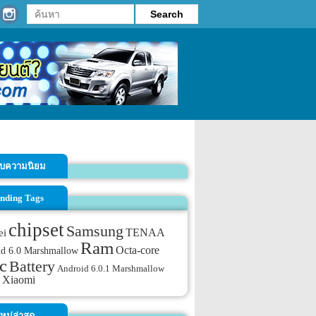
รับความนิยม
nding Tags
chipset
Samsung
TENAA
ei
Ram
Octa-core
id 6.0 Marshmallow
c
Battery
Android 6.0.1 Marshmallow
Xiaomi
หม่ล่าสุด