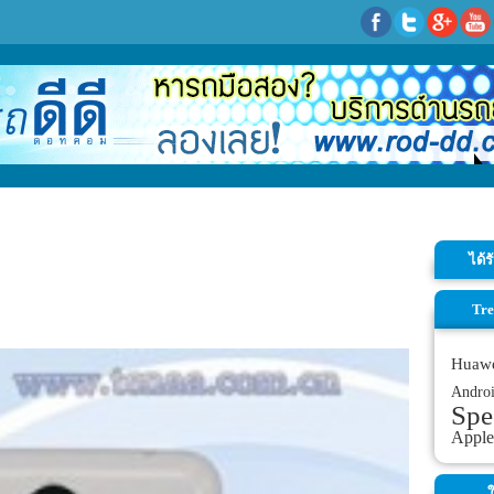
ได้
Tre
Huaw
Andro
Spe
Apple
ใ