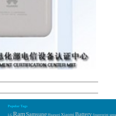
Popular Tags
Ram
Samsung
Battery
Xiaomi
Huawei
fingerprint sens
LG