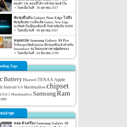
ทองคำ 24k ตอนนี้ได้วางจำหน่ายแล้วใน
บาท
ประเทศเวียดนาม โดยทุกชิ้นส่วนโลหะจะมี
30 ตุลาคม 2557
การชุบทองคำ โดยกระบวนการนี้ใช้เวลา 4-5
ชั่วโมง ต่อเครื่อง และมีต้นทุนราว 1,100
ซัมซุงยืนยัน Galaxy Note Edge ไปถึง
ดอลลาร์ หรือราว 36,000 บาท โดยราคายังไม่
มือชาวญี่ปุ่นเดือนนี้
ซัมซุงยืนยันว่าแฟ็บเล็ต Galaxy Note Edge
รวมกับราคาของแฟ็บเล็ต Galaxy Note 4 และ
จะเปิดตัวในญี่ปุ่นเดือนนี้ กับค่ายมือถือ KDDI
คุณต้องจ่ายเพิ่มอีก 900 ดอลลาร์ Galaxy Note
และ NTT DoCoMo และขณะนี้มันได้เปิดให้
08 ตุลาคม 2557
4 จัดจำหน่ายโดย Golden Mobile ใน
จองแล้วกับผู้ให้บริการของคุณ
เวียดนาม มีให้เลือกทั้งสีขาวและดำซึ่ง
สวยงามไม่แพ้กัน ทั้งนี้สมาร์ทโฟนชุบทองเป็น
หลุดสเปค Samsung Galaxy A9 Pro
ที่นิยมในตลาดจีนและอาหรับเนื่องจากเป็นสี
จาก AnTuTu
ใกล้จะถูกเปิดตัวออกมาอีกรุ่นหนึ่งแล้วสำหรับ
มงคลและแสดงถึงฐานะความร่ำรวย
Smartphone รุ่นใหม่ของทางค่ายผู้ผลิตของ
ที่มา: gsmarena
ประเทศเกาหลีอย่างแบรนด์ Samsung นั่นเอง
04 มีนาคม 2559
โดยก่อนหน้านี้เมื่องาน MWC 2016 ที่ผ่านไป
ไม่นานนี้เอง ทาง Samsung เองก็เพิ่งเปิดตัว
Samsung Galaxy S7 และ Samsung Galaxy
nding Tags
S7 edge ออกไปเอง โดยล่าสุดนั้นกลับมีสเปค
ของ Smartphone รุ่นใหม่ของทาง Samsung
ออกมาแล้ว สำหรับสเปคของ Smartphone รุ่น
c
Battery
TENAA
Apple
Huawei
ใหม่ของทาง Samsung นั้นจะเป็นรุ่นใหม่อย่าง
chipset
Samsung Galaxy A9 Pro โดยก่อนหน้านี้เมื่อ
mi
Android 6.0 Marshmallow
ต้นเดือนกุมภาพันธ์นั้นก็มีสเปคของ Galaxy
Ram
Samsung
A9 Pro ถูกเปิดเผยออกมาแล้ว โดย Spec ใน
d 6.0.1 Marshmallow
ตอนนั้นจะเป็นข้อมูลจากเว็บไซต์อย่าง
core
GFXBench สำหรับความละเอียดของตัวกล้อง
ของ Galaxy A9 Pro จะมีความละเอียด
มากกว่า A9 (2016) ไม่มากนัก โดยจะ
อัพเกรดจากรุ่น A9 (2016) […]
หม่ล่าสุด
หลุด ตัวเครื่อง Samsung Galaxy S8