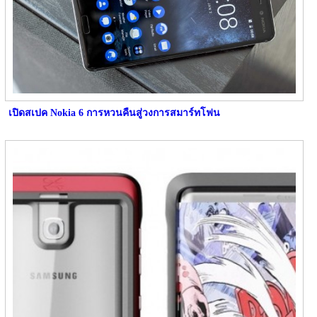
เปิดสเปค Nokia 6 การหวนคืนสู่วงการสมาร์ทโฟน